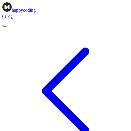
happycoding
🇺🇸
.