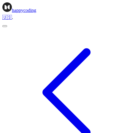
happycoding
🇺🇸
.