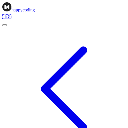
happycoding
🇺🇸
.