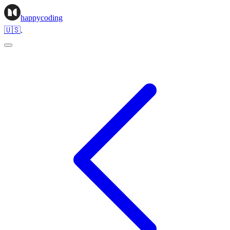
happycoding
🇺🇸
.