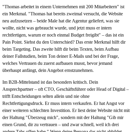
"Thomas arbeitet in einem Unternehmen mit 200 Mitarbeitern" ist
ein Merkmal. "Thomas hat bereits zweimal versucht, die Website
neu aufzusetzen – beide Male hat die Agentur geliefert, was sie
wollte, nicht was gebraucht wurde, und jetzt muss er intern
rechtfertigen, warum er noch einmal Budget freigibt" – das ist ein
Pain Point. Siehst du den Unterschied? Das erste Merkmal hilft dir
beim Targeting. Das zweite hilft dir beim Texten, beim Aufbau
deiner Fallstudien, beim Ton deiner E-Mails und bei der Frage,
welches Vertrauen du zuerst aufbauen musst, bevor jemand
überhaupt anfängt, dein Angebot ernstzunehmen.
Im B2B-Mittelstand ist das besonders kritisch. Dein
Ansprechpartner – oft CTO, Geschäftsführer oder Head of Digital –
trifft Entscheidungen selten allein und nie ohne
Rechtfertigungsdruck. Er muss intern verkaufen. Er hat Angst vor
einer weiteren schlechten Investition. Er liest deine Website nicht mit
der Haltung "Überzeug mich", sondern mit der Haltung "Gib mir
einen Grund, dir zu vertrauen – und zwar schnell, weil ich drei
andere Tabs offen habe." Wenn deine Persona das nicht abbildet,