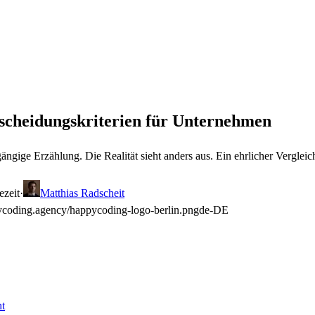
scheidungskriterien für Unternehmen
gängige Erzählung. Die Realität sieht anders aus. Ein ehrlicher Verglei
ezeit
·
Matthias Radscheit
ycoding.agency/happycoding-logo-berlin.png
de-DE
t