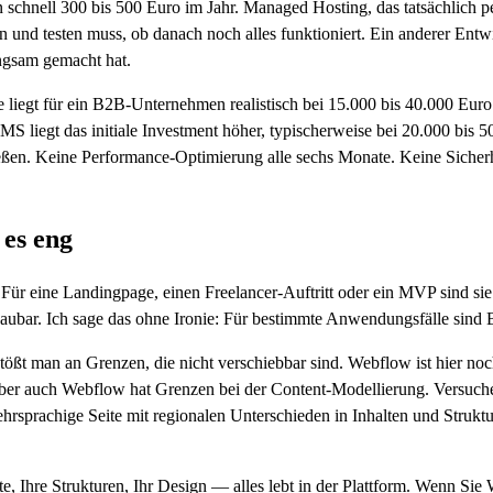
chnell 300 bis 500 Euro im Jahr. Managed Hosting, das tatsächlich p
n und testen muss, ob danach noch alles funktioniert. Ein anderer Entwi
ngsam gemacht hat.
re liegt für ein B2B-Unternehmen realistisch bei 15.000 bis 40.000 Eu
 liegt das initiale Investment höher, typischerweise bei 20.000 bis 5
hießen. Keine Performance-Optimierung alle sechs Monate. Keine Sicher
 es eng
r eine Landingpage, einen Freelancer-Auftritt oder ein MVP sind sie f
schaubar. Ich sage das ohne Ironie: Für bestimmte Anwendungsfälle sind
tößt man an Grenzen, die nicht verschiebbar sind. Webflow ist hier n
ber auch Webflow hat Grenzen bei der Content-Modellierung. Versuche
hrsprachige Seite mit regionalen Unterschieden in Inhalten und Struk
e, Ihre Strukturen, Ihr Design — alles lebt in der Plattform. Wenn Sie 