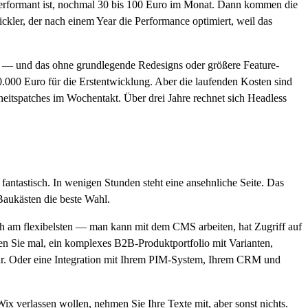
erformant ist, nochmal 30 bis 100 Euro im Monat. Dann kommen die
ckler, der nach einem Year die Performance optimiert, weil das
ro — und das ohne grundlegende Redesigns oder größere Feature-
0.000 Euro für die Erstentwicklung. Aber die laufenden Kosten sind
heitspatches im Wochentakt. Über drei Jahre rechnet sich Headless
antastisch. In wenigen Stunden steht eine ansehnliche Seite. Das
 Baukästen die beste Wahl.
och am flexibelsten — man kann mit dem CMS arbeiten, hat Zugriff auf
n Sie mal, ein komplexes B2B-Produktportfolio mit Varianten,
tur. Oder eine Integration mit Ihrem PIM-System, Ihrem CRM und
Wix verlassen wollen, nehmen Sie Ihre Texte mit, aber sonst nichts.