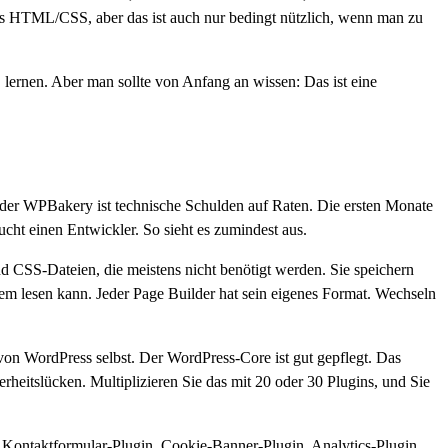
des HTML/CSS, aber das ist auch nur bedingt nützlich, wenn man zu
en, lernen. Aber man sollte von Anfang an wissen: Das ist eine
oder WPBakery ist technische Schulden auf Raten. Die ersten Monate
ht einen Entwickler. So sieht es zumindest aus.
 CSS-Dateien, die meistens nicht benötigt werden. Sie speichern
tem lesen kann. Jeder Page Builder hat sein eigenes Format. Wechseln
von WordPress selbst. Der WordPress-Core ist gut gepflegt. Das
herheitslücken. Multiplizieren Sie das mit 20 oder 30 Plugins, und Sie
, Kontaktformular-Plugin, Cookie-Banner-Plugin, Analytics-Plugin,