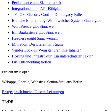
Performance und Skalierbarkeit
Integrationen und API-Fähigkeit
TYPO3, Sitecore, Contao: Die Legacy-Falle
Ehrliche Empfehlung: Wann welches System Sinn ergibt
WordPress ergibt Sinn, wenn...
Ein Baukasten ergibt Sinn, wenn...
Headless ergibt Sinn, wenn...
Migration: Der Elefant im Raum
Vendor Lock-in: Wem gehören Ihre Inhalte?
Hosting und Infrastruktur: Ein unterschätzter Faktor
Die Entscheidung treffen
Projekt im Kopf?
Webapps, Portale, Websites. Senior-first, aus Berlin.
Erstgespräch buchen
Unsere Leistungen
TL;DR