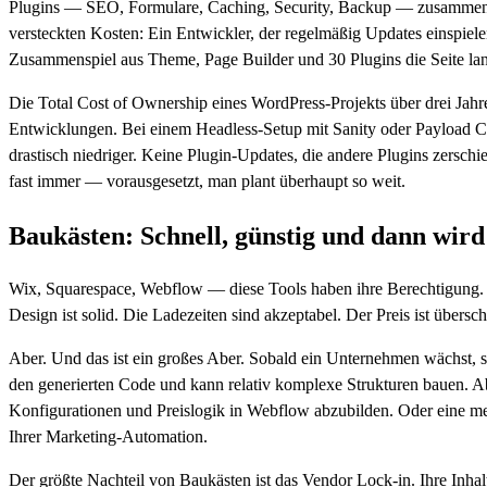
Plugins — SEO, Formulare, Caching, Security, Backup — zusammen s
versteckten Kosten: Ein Entwickler, der regelmäßig Updates einspiele
Zusammenspiel aus Theme, Page Builder und 30 Plugins die Seite la
Die Total Cost of Ownership eines WordPress-Projekts über drei Jah
Entwicklungen. Bei einem Headless-Setup mit Sanity oder Payload CMS
drastisch niedriger. Keine Plugin-Updates, die andere Plugins zersc
fast immer — vorausgesetzt, man plant überhaupt so weit.
Baukästen: Schnell, günstig und dann wird
Wix, Squarespace, Webflow — diese Tools haben ihre Berechtigung. Fü
Design ist solid. Die Ladezeiten sind akzeptabel. Der Preis ist über
Aber. Und das ist ein großes Aber. Sobald ein Unternehmen wächst, s
den generierten Code und kann relativ komplexe Strukturen bauen. A
Konfigurationen und Preislogik in Webflow abzubilden. Oder eine me
Ihrer Marketing-Automation.
Der größte Nachteil von Baukästen ist das Vendor Lock-in. Ihre Inhalt