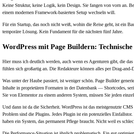
Keine Struktur, keine Logik, kein Design. Sie fangen von vorn an. B
einem modernen Framework-basierten Setup wechseln will.
Für ein Startup, das noch nicht weiß, wohin die Reise geht, ist ein Bau
temporäre Lösung. Kein Fundament für die nächsten fünf Jahre.
WordPress mit Page Buildern: Technische
Hier muss ich deutlich werden, auch wenn es Agenturen gibt, die da
fühlen sich großartig an. Die Redakteure können alles per Drag-and
Was unter der Haube passiert, ist weniger schön. Page Builder gene
Inhalte in proprietären Formaten in der Datenbank — Shortcodes, seri
Sie von Elementor zu einem anderen System, müssen Sie jeden einzel
Und dann ist da die Sicherheit. WordPress ist das meistgenutzte CMS
Problem sind die Plugins. Jedes Plugin ist ein potenzielles Einfallstor
haben ein System, das permanent Pflege braucht. Nicht weil es schlecht
Die Performance-Situation ist ähnlich problematisch. Ein gut optimi