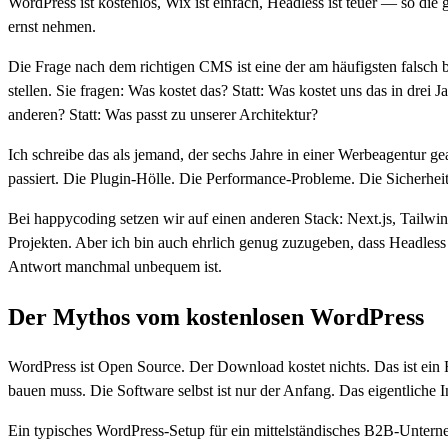
WordPress ist kostenlos, Wix ist einfach, Headless ist teuer — so die 
ernst nehmen.
Die Frage nach dem richtigen CMS ist eine der am häufigsten falsch 
stellen. Sie fragen: Was kostet das? Statt: Was kostet uns das in dre
anderen? Statt: Was passt zu unserer Architektur?
Ich schreibe das als jemand, der sechs Jahre in einer Werbeagentur g
passiert. Die Plugin-Hölle. Die Performance-Probleme. Die Sicherhei
Bei happycoding setzen wir auf einen anderen Stack: Next.js, Tailwin
Projekten. Aber ich bin auch ehrlich genug zuzugeben, dass Headless ni
Antwort manchmal unbequem ist.
Der Mythos vom kostenlosen WordPress
WordPress ist Open Source. Der Download kostet nichts. Das ist ein 
bauen muss. Die Software selbst ist nur der Anfang. Das eigentliche 
Ein typisches WordPress-Setup für ein mittelständisches B2B-Untern