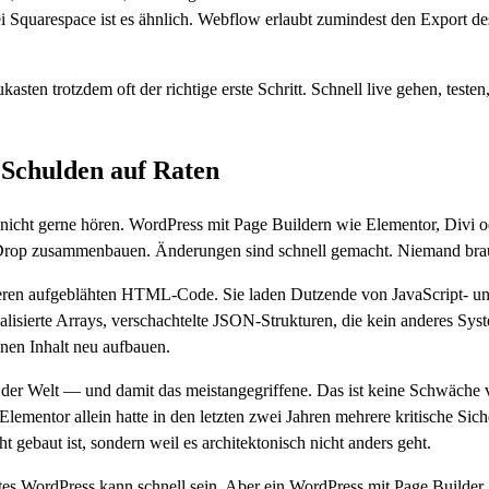
ei Squarespace ist es ähnlich. Webflow erlaubt zumindest den Export 
kasten trotzdem oft der richtige erste Schritt. Schnell live gehen, test
 Schulden auf Raten
s nicht gerne hören. WordPress mit Page Buildern wie Elementor, Divi 
-Drop zusammenbauen. Änderungen sind schnell gemacht. Niemand brauc
rieren aufgeblähten HTML-Code. Sie laden Dutzende von JavaScript- und
alisierte Arrays, verschachtelte JSON-Strukturen, die kein anderes Sys
nen Inhalt neu aufbauen.
 der Welt — und damit das meistangegriffene. Das ist keine Schwäche 
. Elementor allein hatte in den letzten zwei Jahren mehrere kritische Sic
 gebaut ist, sondern weil es architektonisch nicht anders geht.
ertes WordPress kann schnell sein. Aber ein WordPress mit Page Builder