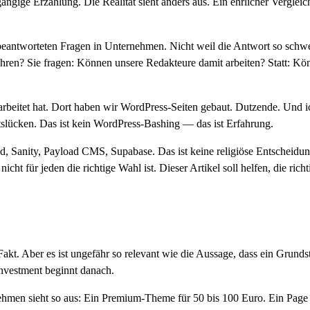
gängige Erzählung. Die Realität sieht anders aus. Ein ehrlicher Verglei
beantworteten Fragen in Unternehmen. Nicht weil die Antwort so schwe
i Jahren? Sie fragen: Können unsere Redakteure damit arbeiten? Statt: K
earbeitet hat. Dort haben wir WordPress-Seiten gebaut. Dutzende. Und i
tslücken. Das ist kein WordPress-Bashing — das ist Erfahrung.
d, Sanity, Payload CMS, Supabase. Das ist keine religiöse Entscheidun
cht für jeden die richtige Wahl ist. Dieser Artikel soll helfen, die ri
Fakt. Aber es ist ungefähr so relevant wie die Aussage, dass ein Grun
Investment beginnt danach.
ehmen sieht so aus: Ein Premium-Theme für 50 bis 100 Euro. Ein Page