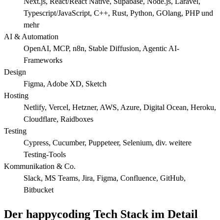
Next.js, React/React Native, Supabase, Node.js, Laravel,
Typescript/JavaScript, C++, Rust, Python, GOlang, PHP und
mehr
AI & Automation
OpenAI, MCP, n8n, Stable Diffusion, Agentic AI-
Frameworks
Design
Figma, Adobe XD, Sketch
Hosting
Netlify, Vercel, Hetzner, AWS, Azure, Digital Ocean, Heroku,
Cloudflare, Raidboxes
Testing
Cypress, Cucumber, Puppeteer, Selenium, div. weitere
Testing-Tools
Kommunikation & Co.
Slack, MS Teams, Jira, Figma, Confluence, GitHub,
Bitbucket
Der happycoding Tech Stack im Detail