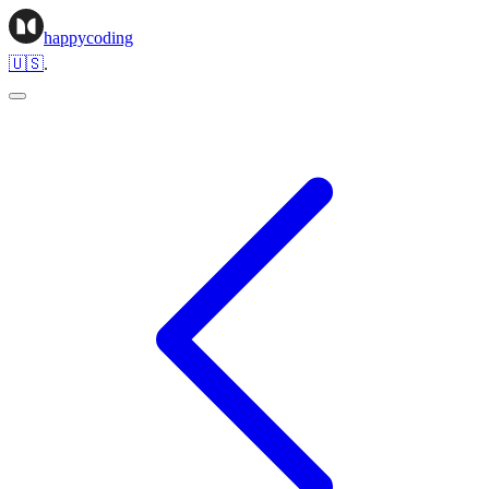
happycoding
🇺🇸
.