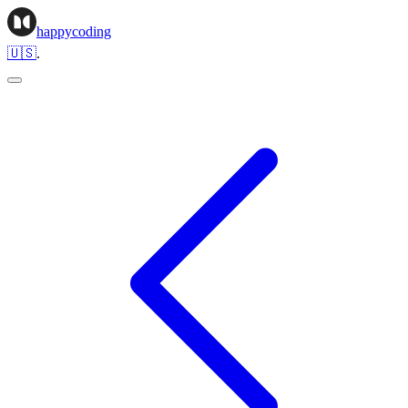
happycoding
🇺🇸
.