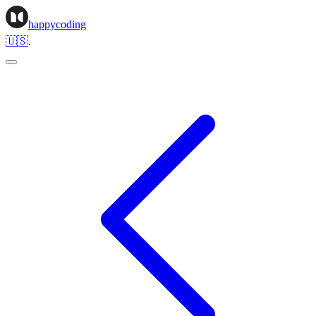
happycoding
🇺🇸
.