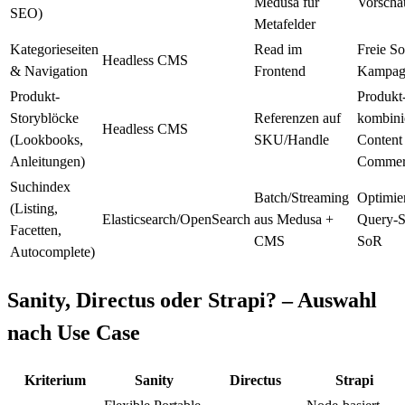
Medusa für
Vorscha
SEO)
Metafelder
Kategorieseiten
Read im
Freie So
Headless CMS
& Navigation
Frontend
Kampag
Produkt-
Produkt-
Storyblöcke
Referenzen auf
kombini
Headless CMS
(Lookbooks,
SKU/Handle
Content
Anleitungen)
Commer
Suchindex
Batch/Streaming
Optimier
(Listing,
Elasticsearch/OpenSearch
aus Medusa +
Query-S
Facetten,
CMS
SoR
Autocomplete)
Sanity, Directus oder Strapi? – Auswahl
nach Use Case
Kriterium
Sanity
Directus
Strapi