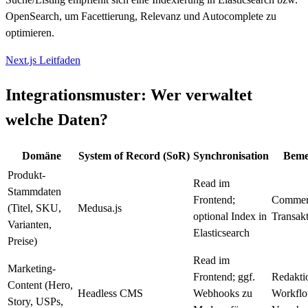
OpenSearch, um Facettierung, Relevanz und Autocomplete zu
optimieren.
Next.js Leitfaden
Integrationsmuster: Wer verwaltet
welche Daten?
Domäne
System of Record (SoR)
Synchronisation
Beme
Produkt-
Read im
Stammdaten
Frontend;
Commerc
(Titel, SKU,
Medusa.js
optional Index in
Transak
Varianten,
Elasticsearch
Preise)
Read im
Marketing-
Frontend; ggf.
Redakti
Content (Hero,
Headless CMS
Webhooks zu
Workfl
Story, USPs,