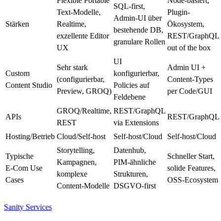
Flexible Portable
Node-basiert,
SQL-first,
Text-Modelle,
Plugin-
Admin-UI über
Stärken
Realtime,
Ökosystem,
bestehende DB,
exzellente Editor
REST/GraphQL
granulare Rollen
UX
out of the box
UI
Sehr stark
Admin UI +
Custom
konfigurierbar,
(configurierbar,
Content-Types
Content Studio
Policies auf
Preview, GROQ)
per Code/GUI
Feldebene
GROQ/Realtime,
REST/GraphQL
APIs
REST/GraphQL
REST
via Extensions
Hosting/Betrieb
Cloud/Self-host
Self-host/Cloud
Self-host/Cloud
Storytelling,
Datenhub,
Typische
Schneller Start,
Kampagnen,
PIM‑ähnliche
E‑Com Use
solide Features,
komplexe
Strukturen,
Cases
OSS‑Ecosystem
Content-Modelle
DSGVO-first
Sanity Services