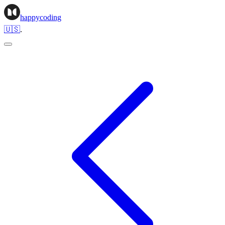
happycoding
🇺🇸
.