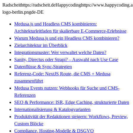
Radscheit
https://radscheit.de
Happycoding
https://www.happycoding.
logo-berlin.png
de-DE
Medusa.js und Headless CMS kombinieren:
Architekturleitfaden für skalierbare E‑Commerce‑Erlebnisse
Warum Medusa.js und ein Headless CMS kombinieren?
Zielarchitektur im Überblick
Integrationsmuster: Wer verwaltet welche Daten?
Sanity, Directus oder Strapi? – Auswahl nach Use Case
Datenflüsse & Sync-Strategien
Referenz-Code: NextJS Route, die CMS + Medusa
zusammenführt
Medusa Events nutzen: Webhooks für Suche und CMS-
Referenzen
SEO & Performance: ISR, Edge Caching, strukturierte Daten
Internationalisierung & Katalogvarianten
Produktivität der Redaktionen steigern: Workflows, Preview,
Custom Blöcke
Compliance, Hosting-Modelle & DSGVO