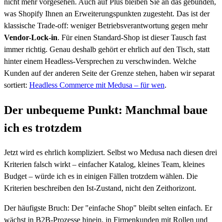
nicht mehr vorgesehen. Auch auf Plus bleiben Sie an das gebunden,
was Shopify Ihnen an Erweiterungspunkten zugesteht. Das ist der
klassische Trade-off: weniger Betriebsverantwortung gegen mehr
Vendor-Lock-in
. Für einen Standard-Shop ist dieser Tausch fast
immer richtig. Genau deshalb gehört er ehrlich auf den Tisch, statt
hinter einem Headless-Versprechen zu verschwinden. Welche
Kunden auf der anderen Seite der Grenze stehen, haben wir separat
sortiert:
Headless Commerce mit Medusa – für wen
.
Der unbequeme Punkt: Manchmal baue
ich es trotzdem
Jetzt wird es ehrlich kompliziert. Selbst wo Medusa nach diesen drei
Kriterien falsch wirkt – einfacher Katalog, kleines Team, kleines
Budget – würde ich es in einigen Fällen trotzdem wählen. Die
Kriterien beschreiben den Ist-Zustand, nicht den Zeithorizont.
Der häufigste Bruch: Der "einfache Shop" bleibt selten einfach. Er
wächst in B2B-Prozesse hinein, in Firmenkunden mit Rollen und