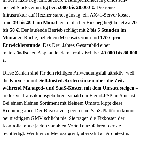
hosted Stacks einmalig bei
5.000 bis 20.000 €
. Die reine
Infrastruktur auf Hetzner startet günstig, ein AX41-Server kostet
rund
39 bis 49 € im Monat
, ein einfacher Einstieg liegt bei etwa
20
bis 50 €
. Der laufende Betrieb schlägt mit
2 bis 5 Stunden im
Monat
zu Buche, bei einem Mischsatz von rund
120 € pro
Entwicklerstunde
. Das Drei-Jahres-Gesamtbild einer
mittelständischen App landet damit realistisch bei
40.000 bis 80.000
€
.
Diese Zahlen sind für den richtigen Anwendungsfall attraktiv, weil
die Kurve stimmt:
Self-hosted-Kosten sinken über die Zeit,
während Managed- und SaaS-Kosten mit dem Umsatz steigen
–
inklusive Transaktionsgebühren, sobald ein Fremd-PSP im Spiel ist.
Bei einem kleinen Sortiment mit kleinem Umsatz kippt diese
Rechnung aber. Der Break-even gegen eine SaaS-Plattform kommt
bei niedrigem GMV schlicht nie. Sie tragen die Fixkosten der
Kontrolle, ohne je den variablen Vorteil einzufahren, der sie
rechtfertigt. Wer hier zu Medusa greift, überzahlt an Architektur.