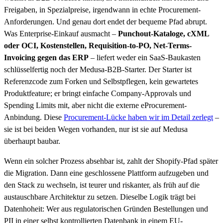
Freigaben, in Spezialpreise, irgendwann in echte Procurement-
Anforderungen. Und genau dort endet der bequeme Pfad abrupt.
Was Enterprise-Einkauf ausmacht –
Punchout-Kataloge, cXML
oder OCI, Kostenstellen, Requisition-to-PO, Net-Terms-
Invoicing gegen das ERP
– liefert weder ein SaaS-Baukasten
schlüsselfertig noch der Medusa-B2B-Starter. Der Starter ist
Referenzcode zum Forken und Selbstpflegen, kein gewartetes
Produktfeature; er bringt einfache Company-Approvals und
Spending Limits mit, aber nicht die externe eProcurement-
Anbindung. Diese
Procurement-Lücke haben wir im Detail zerlegt
–
sie ist bei beiden Wegen vorhanden, nur ist sie auf Medusa
überhaupt baubar.
Wenn ein solcher Prozess absehbar ist, zahlt der Shopify-Pfad später
die Migration. Dann eine geschlossene Plattform aufzugeben und
den Stack zu wechseln, ist teurer und riskanter, als früh auf die
austauschbare Architektur zu setzen. Dieselbe Logik trägt bei
Datenhoheit: Wer aus regulatorischen Gründen Bestellungen und
PII in einer selbst kontrollierten Datenbank in einem EU-