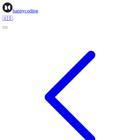
happycoding
🇺🇸
.