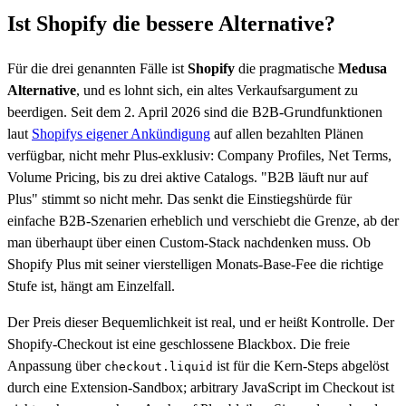
Ist Shopify die bessere Alternative?
Für die drei genannten Fälle ist
Shopify
die pragmatische
Medusa
Alternative
, und es lohnt sich, ein altes Verkaufsargument zu
beerdigen. Seit dem 2. April 2026 sind die B2B-Grundfunktionen
laut
Shopifys eigener Ankündigung
auf allen bezahlten Plänen
verfügbar, nicht mehr Plus-exklusiv: Company Profiles, Net Terms,
Volume Pricing, bis zu drei aktive Catalogs. "B2B läuft nur auf
Plus" stimmt so nicht mehr. Das senkt die Einstiegshürde für
einfache B2B-Szenarien erheblich und verschiebt die Grenze, ab der
man überhaupt über einen Custom-Stack nachdenken muss. Ob
Shopify Plus mit seiner vierstelligen Monats-Base-Fee die richtige
Stufe ist, hängt am Einzelfall.
Der Preis dieser Bequemlichkeit ist real, und er heißt Kontrolle. Der
Shopify-Checkout ist eine geschlossene Blackbox. Die freie
Anpassung über
ist für die Kern-Steps abgelöst
checkout.liquid
durch eine Extension-Sandbox; arbitrary JavaScript im Checkout ist