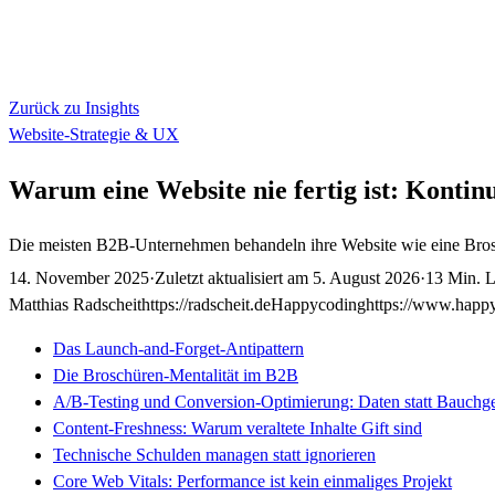
Zurück zu Insights
Website-Strategie & UX
Warum eine Website nie fertig ist: Kontin
Die meisten B2B-Unternehmen behandeln ihre Website wie eine Broschür
14. November 2025
·
Zuletzt aktualisiert am
5. August 2026
·
13 Min. L
Matthias Radscheit
https://radscheit.de
Happycoding
https://www.happ
Das Launch-and-Forget-Antipattern
Die Broschüren-Mentalität im B2B
A/B-Testing und Conversion-Optimierung: Daten statt Bauchg
Content-Freshness: Warum veraltete Inhalte Gift sind
Technische Schulden managen statt ignorieren
Core Web Vitals: Performance ist kein einmaliges Projekt