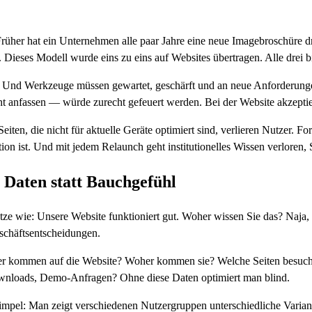
rüher hat ein Unternehmen alle paar Jahre eine neue Imagebroschüre 
 Dieses Modell wurde eins zu eins auf Websites übertragen. Alle drei bi
g. Und Werkzeuge müssen gewartet, geschärft und an neue Anforderung
ht anfassen — würde zurecht gefeuert werden. Bei der Website akzeptier
iten, die nicht für aktuelle Geräte optimiert sind, verlieren Nutzer. Fo
tion ist. Und mit jedem Relaunch geht institutionelles Wissen verlore
Daten statt Bauchgefühl
tze wie: Unsere Website funktioniert gut. Woher wissen Sie das? Naja
schäftsentscheidungen.
her kommen auf die Website? Woher kommen sie? Welche Seiten besuch
ownloads, Demo-Anfragen? Ohne diese Daten optimiert man blind.
simpel: Man zeigt verschiedenen Nutzergruppen unterschiedliche Variant