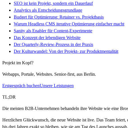
SEO ist kein Projekt, sondern ein Dauerlauf
Analytics als Entscheidungsgrundlage
Budget für Optimierung: Retainer vs. Projektbasis
Warum Headless CMS iterative Optimierung einfacher macht
Sanity als Enabler für Content-Experimente
Das Konzept der lebendigen Website
Der Quarterly-Review-Prozess in der Praxis
Der Kulturwandel: Von der Projekt- zur Produktmentalität
Projekt im Kopf?
Webapps, Portale, Websites. Senior-first, aus Berlin.
Erstgespräch buchen
Unsere Leistungen
TL;DR
Die meisten B2B-Unternehmen behandeln ihre Website wie eine Broschür
Herzlichen Glückwunsch, die neue Website ist live. Das Team feiert, 
bis drei Jahren exakt so bleiben, wie sie am Tag des Launches aussah.