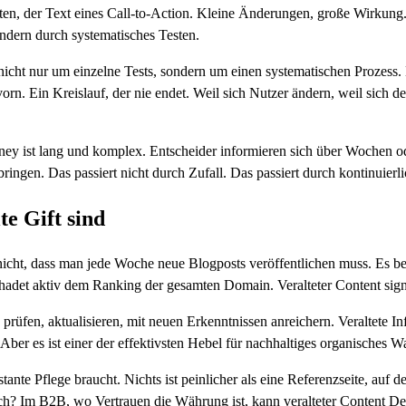
en, der Text eines Call-to-Action. Kleine Änderungen, große Wirkung. I
ndern durch systematisches Testen.
icht nur um einzelne Tests, sondern um einen systematischen Prozess. 
. Ein Kreislauf, der nie endet. Weil sich Nutzer ändern, weil sich der
ey ist lang und komplex. Entscheider informieren sich über Wochen o
bringen. Das passiert nicht durch Zufall. Das passiert durch kontinuier
e Gift sind
icht, dass man jede Woche neue Blogposts veröffentlichen muss. Es bed
hadet aktiv dem Ranking der gesamten Domain. Veralteter Content signa
 prüfen, aktualisieren, mit neuen Erkenntnissen anreichern. Veraltete I
er es ist einer der effektivsten Hebel für nachhaltiges organisches 
nte Pflege braucht. Nichts ist peinlicher als eine Referenzseite, auf de
h? Im B2B, wo Vertrauen die Währung ist, kann veralteter Content Dea