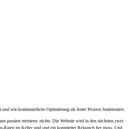
und wie kontinuierliche Optimierung als fester Prozess funktioniert.
nn passiert meistens: nichts. Die Website wird in den nächsten zwei
sion-Raten im Keller sind und ein kompletter Relaunch her muss. Und