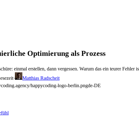
uierliche Optimierung als Prozess
e: einmal erstellen, dann vergessen. Warum das ein teurer Fehler ist 
esezeit
·
Matthias Radscheit
ycoding.agency/happycoding-logo-berlin.png
de-DE
efühl