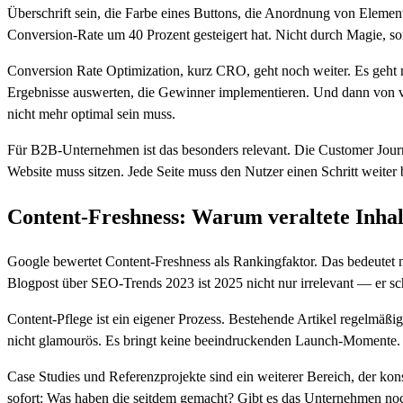
Überschrift sein, die Farbe eines Buttons, die Anordnung von Element
Conversion-Rate um 40 Prozent gesteigert hat. Nicht durch Magie, so
Conversion Rate Optimization, kurz CRO, geht noch weiter. Es geht n
Ergebnisse auswerten, die Gewinner implementieren. Und dann von vorn
nicht mehr optimal sein muss.
Für B2B-Unternehmen ist das besonders relevant. Die Customer Journ
Website muss sitzen. Jede Seite muss den Nutzer einen Schritt weiter 
Content-Freshness: Warum veraltete Inhalt
Google bewertet Content-Freshness als Rankingfaktor. Das bedeutet n
Blogpost über SEO-Trends 2023 ist 2025 nicht nur irrelevant — er sc
Content-Pflege ist ein eigener Prozess. Bestehende Artikel regelmäßig
nicht glamourös. Es bringt keine beeindruckenden Launch-Momente. Ab
Case Studies und Referenzprojekte sind ein weiterer Bereich, der konsta
sofort: Was haben die seitdem gemacht? Gibt es das Unternehmen noc