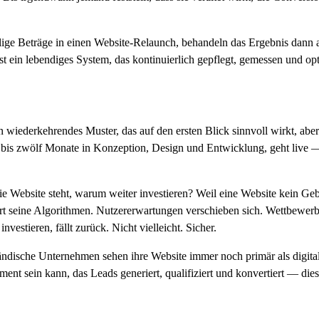
llige Beträge in einen Website-Relaunch, behandeln das Ergebnis dann a
e ist ein lebendiges System, das kontinuierlich gepflegt, gemessen und 
 wiederkehrendes Muster, das auf den ersten Blick sinnvoll wirkt, aber
s bis zwölf Monate in Konzeption, Design und Entwicklung, geht live —
die Website steht, warum weiter investieren? Weil eine Website kein Ge
rt seine Algorithmen. Nutzererwartungen verschieben sich. Wettbewerbe
estieren, fällt zurück. Nicht vielleicht. Sicher.
ändische Unternehmen sehen ihre Website immer noch primär als digitale 
ument sein kann, das Leads generiert, qualifiziert und konvertiert — di